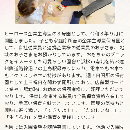
ヒーローズ企業主導型の３号園として、令和３年９月に
開園しました。
子ども家庭庁所管の企業主導型保育園と
して、自社従業員と連携企業様の従業員のお子さま、 地
域のお子さまをお預かりしています。 おもちゃのブロッ
クをイメージした可愛らしい園舎と浜松市南北を結ぶ遠
州鉄道路線沿いの上島駅最寄りにあり、電車でもお車で
もアクセスしやすい特徴があります。 週７日開所の保育
園として土日祝日を問わず開所しており、店舗型サービ
ス業や工場勤務にお勤めの保護者様にご好評いただいて
おります。 保育に従事する職員は全員保育資格を有して
おり、手厚い保育を魅力としています。 園児の気持ちと
興味に寄り添い、「できたよ！」、「たのしいね！」、
「生きる力」を育む保育を実践しています。
当園では入園希望を随時募集しています。 保活で入園先